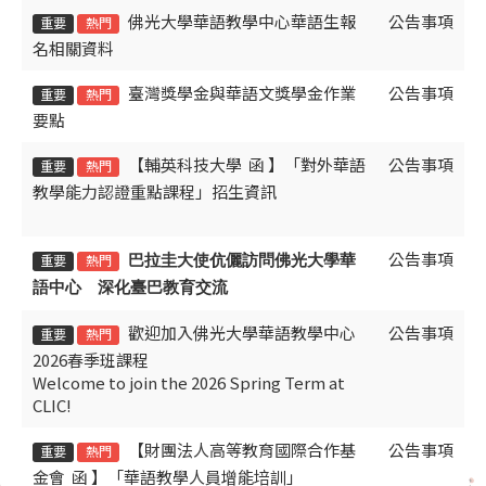
佛光大學華語教學中心華語生報
公告事項
重要
熱門
名相關資料
臺灣獎學金與華語文獎學金作業
公告事項
重要
熱門
要點
【輔英科技大學 函 】「對外華語
公告事項
重要
熱門
教學能力認證重點課程」招生資訊
公告事項
重要
熱門
巴拉圭大使伉儷訪問佛光大學華
語中心 深化臺巴教育交流
歡迎加入佛光大學華語教學中心
公告事項
重要
熱門
2026春季班課程
Welcome to join the 2026 Spring Term at
CLIC!
【財團法人高等教育國際合作基
公告事項
重要
熱門
金會 函 】「華語教學人員增能培訓」